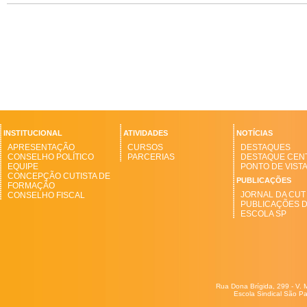
INSTITUCIONAL
ATIVIDADES
NOTÍCIAS
APRESENTAÇÃO
CURSOS
DESTAQUES
CONSELHO POLÍTICO
PARCERIAS
DESTAQUE CEN
EQUIPE
PONTO DE VIST
CONCEPÇÃO CUTISTA DE
PUBLICAÇÕES
FORMAÇÃO
JORNAL DA CUT
CONSELHO FISCAL
PUBLICAÇÕES 
ESCOLA SP
Rua Dona Brígida, 299 - V. 
Escola Sindical São Pa