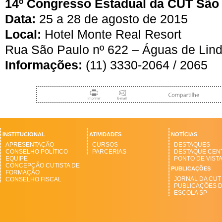
14º Congresso Estadual da CUT São
Data:
25 a 28 de agosto de 2015
Local:
Hotel Monte Real Resort
Rua São Paulo nº 622 – Águas de Lind
Informações:
(11) 3330-2064 / 2065
INSTITUCIONAL
ATIVIDADES
NOTÍCIAS
APRESENTAÇÃO
CURSOS
DESTAQUES
CONSELHO POLÍTICO
PARCERIAS
DESTAQUE CEN
EQUIPE
PONTO DE VIST
CONCEPÇÃO CUTISTA DE
PUBLICAÇÕES
FORMAÇÃO
JORNAL DA CUT
CONSELHO FISCAL
PUBLICAÇÕES 
ESCOLA SP