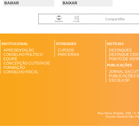
BAIXAR
BAIXAR
INSTITUCIONAL
ATIVIDADES
NOTÍCIAS
APRESENTAÇÃO
CURSOS
DESTAQUES
CONSELHO POLÍTICO
PARCERIAS
DESTAQUE CEN
EQUIPE
PONTO DE VIST
CONCEPÇÃO CUTISTA DE
PUBLICAÇÕES
FORMAÇÃO
JORNAL DA CUT
CONSELHO FISCAL
PUBLICAÇÕES 
ESCOLA SP
Rua Dona Brígida, 299 - V. 
Escola Sindical São Pa