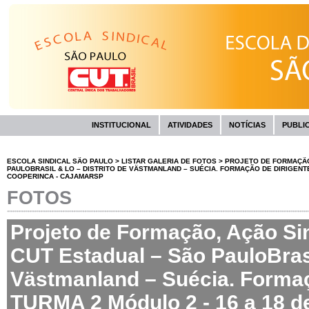
INSTITUCIONAL
ATIVIDADES
NOTÍCIAS
PUBLI
ESCOLA SINDICAL SÃO PAULO
>
LISTAR GALERIA DE FOTOS
>
PROJETO DE FORMAÇÃO,
PAULOBRASIL & LO – DISTRITO DE VÄSTMANLAND – SUÉCIA. FORMAÇÃO DE DIRIGENTE
COOPERINCA - CAJAMARSP
FOTOS
Projeto de Formação, Ação Sin
CUT Estadual – São PauloBrasi
Västmanland – Suécia. Formaç
TURMA 2 Módulo 2 - 16 a 18 d