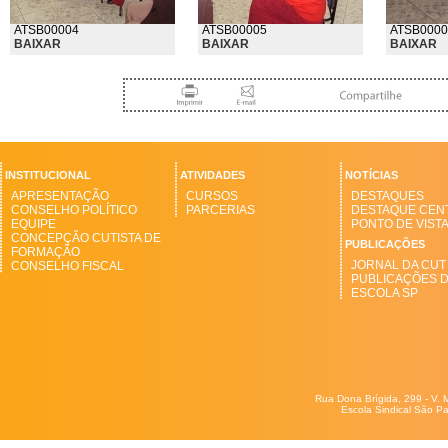
ATSB00004
ATSB00005
ATSB0000
BAIXAR
BAIXAR
BAIXAR
INSTITUCIONAL
ATIVIDADES
NOTÍCIAS
APRESENTAÇÃO
CURSOS
DESTAQUES
CONSELHO POLÍTICO
PARCERIAS
DESTAQUE CEN
EQUIPE
PONTO DE VIST
CONCEPÇÃO CUTISTA DE
PUBLICAÇÕES
FORMAÇÃO
JORNAL DA CUT
CONSELHO FISCAL
PUBLICAÇÕES 
ESCOLA SP
Rua Dona Brígida, 299 - V. 
Escola Sindical São Pa