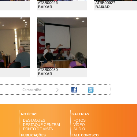
5
ATSB00026
ATSB00027
BAIXAR
BAIXAR
9
ATSB00030
BAIXAR
NOTÍCIAS
GALERIAS
DESTAQUES
FOTOS
DESTAQUE CENTRAL
VÍDEO
PONTO DE VISTA
ÁUDIO
PUBLICAÇÕES
FALE CONOSCO