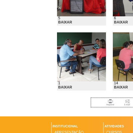
5
6
BAIXAR
BAIXAR
1
14
BAIXAR
BAIXAR
INSTITUCIONAL
ATIVIDADES
APRESENTAÇÃO
CURSOS