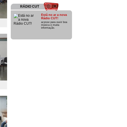
RÁDIO CUT
Está no ar a nova
Rádio CUT!
acesse para ouvir boa
música e muita
informação.