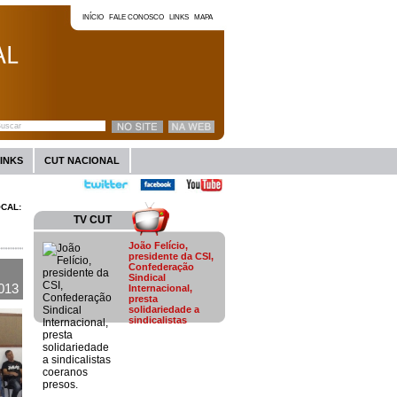
INÍCIO
FALE CONOSCO
LINKS
MAPA
INKS
CUT NACIONAL
OCAL:
TV CUT
João Felício,
presidente da CSI,
Confederação
Sindical
013
Internacional,
presta
solidariedade a
sindicalistas
coeranos presos.
João Felício, presidente
da CSI, Confederação
Sindical Internacional,
presta(...)