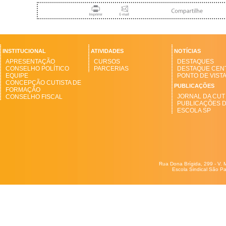
INSTITUCIONAL
ATIVIDADES
NOTÍCIAS
APRESENTAÇÃO
CURSOS
DESTAQUES
CONSELHO POLÍTICO
PARCERIAS
DESTAQUE CEN
EQUIPE
PONTO DE VIST
CONCEPÇÃO CUTISTA DE
PUBLICAÇÕES
FORMAÇÃO
JORNAL DA CUT
CONSELHO FISCAL
PUBLICAÇÕES 
ESCOLA SP
Rua Dona Brígida, 299 - V. 
Escola Sindical São Pa